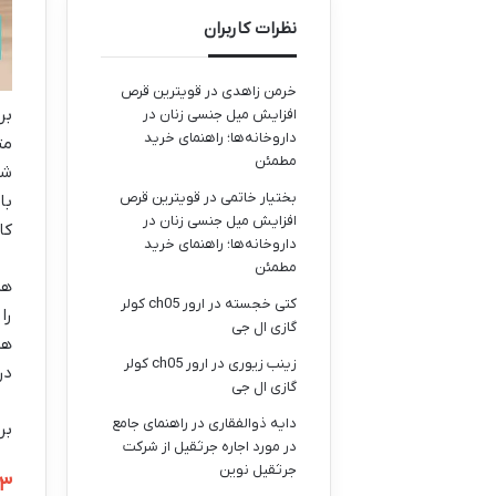
نظرات کاربران
خرمن زاهدی
در
قویترین قرص
بر
افزایش میل جنسی زنان در
داروخانه‌ها؛ راهنمای خرید
مت
مطمئن
شو
بختیار خاتمی
در
قویترین قرص
با
افزایش میل جنسی زنان در
کا
داروخانه‌ها؛ راهنمای خرید
مطمئن
هم
کتی خجسته
در
ارور ch05 کولر
را
گازی ال جی
هد
زینب زیوری
در
ارور ch05 کولر
در
گازی ال جی
دایه ذوالفقاری
در
راهنمای جامع
بر
در مورد اجاره جرثقیل از شرکت
جرثقیل نوین
۱۳ دلیل علمی زبر شدن حوله و روش باز