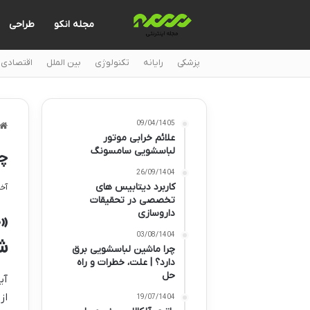
مجله انکو
طراحی
پزشکی
رایانه
تکنولوژی
بین الملل
اقتصادی
09/04/1405
علائم خرابی موتور
لباسشویی سامسونگ
چر
26/09/1404
کاربرد دیتابیس های
آخری
تخصصی در تحقیقات
داروسازی
«
03/08/1404
ش
چرا ماشین لباسشویی برق
دارد؟ | علت، خطرات و راه
حل
آی
از
19/07/1404