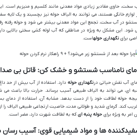
 سخت، حاوی مقادیر زیادی مواد معدنی مانند کلسیم و منیزیم است. ای
 لوازم خانگی هستند، می توانند به الیاف حوله نیز بچسبند و یک لایه سف
تشو در آب سخت، تجمع این مواد معدنی بیشتر می شود و حوله رفته رفته
 شود. این مشکل به ویژه در مناطقی که آب لوله کشی سختی بالایی دارد
صی برای
نگهداری حوله
است.
مای نامناسب شستشو و خشک کن: قاتل بی صدای 
ای آب نقش حیاتی در
نگهداری حوله
دارد. استفاده از آب بیش از حد دا
به ای، می تواند به الیاف طبیعی آسیب برساند. حرارت بالا باعث می
یجه حوله لطافت خود را از دست بدهد. مشابه آن، استفاده از دمای بسیا
ریب کند. گرمای شدید و طولانی مدت، خاصیت ارتجاعی طبیعی الیاف را از ب
ن امر به ویژه برای
حوله پنبه ای
که به لطافت شهرت دارد، مضر است.
یدکننده ها و مواد شیمیایی قوی: آسیب رسان ب