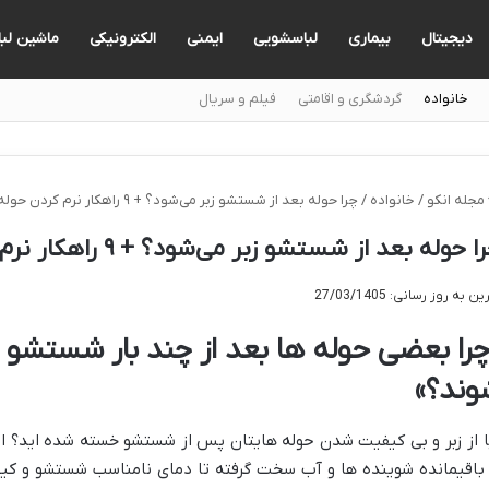
دیجیتال
بیماری
لباسشویی
ایمنی
الکترونیکی
ماشین لب
خانواده
گردشگری و اقامتی
فیلم و سریال
مجله انکو
/
خانواده
/
چرا حوله بعد از شستشو زبر می‌شود؟ + ۹ راهکار نرم کردن حوله
ا حوله بعد از شستشو زبر می‌شود؟ + ۹ راهکار نرم کردن حوله
ن به روز رسانی: 27/03/1405
چرا بعضی حوله ها بعد از چند بار شستشو 
وند؟»
ا از زبر و بی کیفیت شدن حوله هایتان پس از شستشو خسته شده اید؟ ای
 باقیمانده شوینده ها و آب سخت گرفته تا دمای نامناسب شستشو و کیف