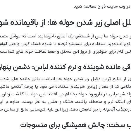
 در وب سایت دُواج مطالعه کنید
لل اصلی زبر شدن حوله ها: از باقیمانده شو
ر شدن حوله ها پس از شستشو، یک اتفاق ناخوشایند است که عوامل متعدد
 نوع آب مورد استفاده برای شستشو گرفته تا شیوه خشک کردن و حتی
کیفی
لین گام برای جلوگیری از بروز این مشکل و حفظ لطافت حوله های شماست.
قی مانده شوینده و نرم کننده لباس: دشمن پنها
ی از شایع ترین دلایل زبر شدن حوله ها، انباشت باقی مانده های شوین
گامی که از مقدار زیادی شوینده استفاده می شود یا چرخه آبکشی ماشی
اد شیمیایی در تاروپود حوله به دام می افتند. این مواد با گذشت زما
ی اینکه نرم و منعطف باشند، خشک و خشن به نظر برسند. علاوه بر این
رت
جذب آب
حوله را نیز کاهش دهد، زیرا این لایه شیمیایی مانع از تماس م
ب سخت: چالش همیشگی برای منسوجات