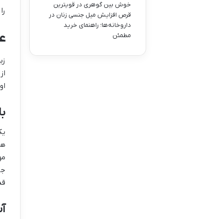
خوش بین گوهری
در
قویترین
را
قرص افزایش میل جنسی زنان در
داروخانه‌ها؛ راهنمای خرید
ع
مطمئن
زب
از
او
با
یک
هن
مو
جا
قد
آ