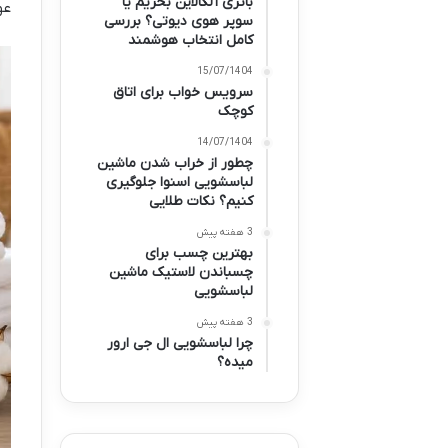
باتری آلکالاین بخریم یا
عو
سوپر هوی دیوتی؟ بررسی
کامل انتخاب هوشمند
15/07/1404
سرویس خواب برای اتاق
کوچک
14/07/1404
چطور از خراب شدن ماشین
لباسشویی اسنوا جلوگیری
کنیم؟ نکات طلایی
3 هفته پیش
بهترین چسب برای
چسباندن لاستیک ماشین
لباسشویی
3 هفته پیش
چرا لباسشویی ال جی ارور
میده؟