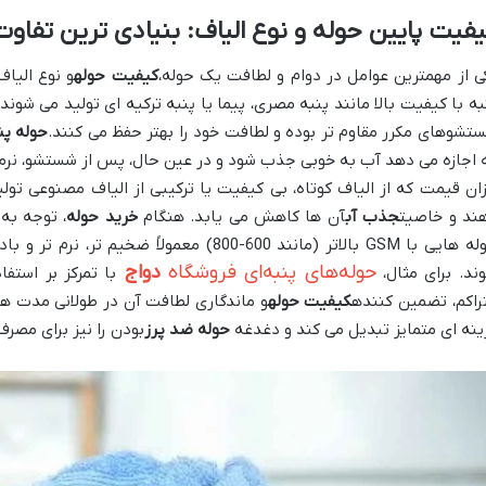
فیت پایین حوله و نوع الیاف: بنیادی ترین تفاوت
ی از مهمترین عوامل در دوام و لطافت یک حوله،
کیفیت حوله
و نوع الیاف
به با کیفیت بالا مانند پنبه مصری، پیما یا پنبه ترکیه ای تولید می شوند، 
تشوهای مکرر مقاوم تر بوده و لطافت خود را بهتر حفظ می کنند.
حوله پن
 اجازه می دهد آب به خوبی جذب شود و در عین حال، پس از شستشو، نرمی
زان قیمت که از الیاف کوتاه، بی کیفیت یا ترکیبی از الیاف مصنوعی تول
ند و خاصیت
جذب آب
آن ها کاهش می یابد. هنگام
خرید حوله
حوله هایی با GSM بالاتر (مانند 600-800) معمول
حوله‌های پنبه‌ای فروشگاه
دواج
ند. برای مثال،
با تمرکز بر استفا
راکم، تضمین کننده
کیفیت حوله
و ماندگاری لطافت آن در طولانی مدت هست
ینه ای متمایز تبدیل می کند و دغدغه
حوله ضد پرز
بودن را نیز برای مص