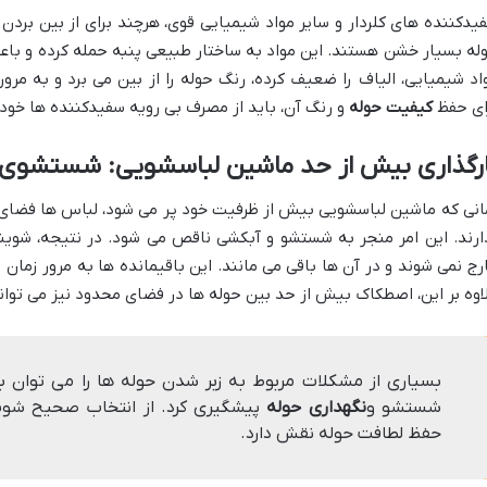
یدکننده های کلردار و سایر مواد شیمیایی قوی، هرچند برای از بین بردن ل
له بسیار خشن هستند. این مواد به ساختار طبیعی پنبه حمله کرده و باع
اد شیمیایی، الیاف را ضعیف کرده، رنگ حوله را از بین می برد و به مرو
ای حفظ
کیفیت حوله
و رنگ آن، باید از مصرف بی رویه سفیدکننده ها خودد
ارگذاری بیش از حد ماشین لباسشویی: شستشوی 
انی که ماشین لباسشویی بیش از ظرفیت خود پر می شود، لباس ها فضای کا
ارند. این امر منجر به شستشو و آبکشی ناقص می شود. در نتیجه، شویند
رج نمی شوند و در آن ها باقی می مانند. این باقیمانده ها به مرور زم
اوه بر این، اصطکاک بیش از حد بین حوله ها در فضای محدود نیز می توان
بسیاری از مشکلات مربوط به زبر شدن حوله ها را می توان با
شستشو و
نگهداری حوله
پیشگیری کرد. از انتخاب صحیح شوی
حفظ لطافت حوله نقش دارد.