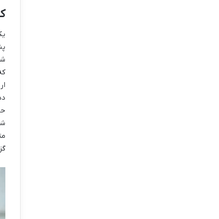
کی
یک
پن
شس
که
ار
ده
شو
مت
گز