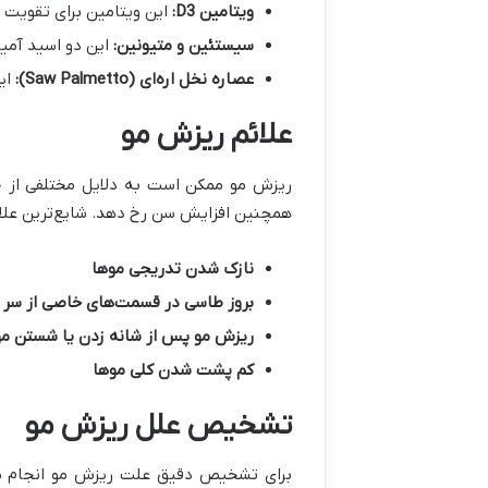
ویتامین
D3:
این ویتامین برای تقویت 
سیستئین و متیونین
:
این دو اسید آمین
عصاره نخل اره‌ای
(Saw Palmetto):
این گ
علائم ریزش مو
ریزش مو ممکن است به دلایل مختلفی از جم
همچنین افزایش سن رخ دهد. شایع‌ترین علائم
نازک شدن تدریجی موها
بروز طاسی در قسمت‌های خاصی از سر
(
ریزش مو پس از شانه زدن یا شستن مو
کم پشت شدن کلی موها
تشخیص علل ریزش مو
برای تشخیص دقیق علت ریزش مو انجام مش