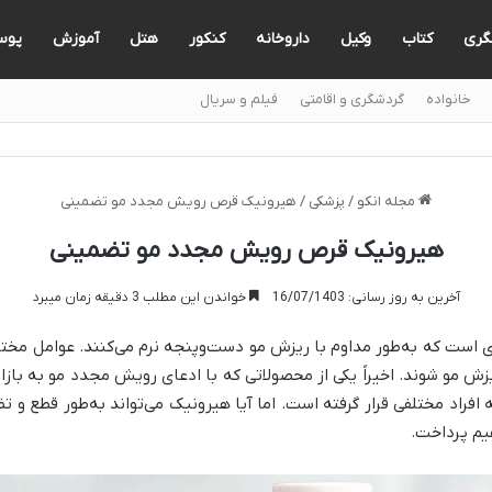
گری
کتاب
وکیل
داروخانه
کنکور
هتل
آموزش
پوس
خانواده
گردشگری و اقامتی
فیلم و سریال
مجله انکو
/
پزشکی
/
هیرونیک قرص رویش مجدد مو تضمینی
هیرونیک قرص رویش مجدد مو تضمینی
آخرین به روز رسانی: 16/07/1403
خواندن این مطلب 3 دقیقه زمان میبرد
ی است که به‌طور مداوم با ریزش مو دست‌وپنجه نرم می‌کنند. عوامل م
ش مو شوند. اخیراً یکی از محصولاتی که با ادعای رویش مجدد مو به باز
ه افراد مختلفی قرار گرفته است. اما آیا هیرونیک می‌تواند به‌طور قطع 
هیم پرداخت.