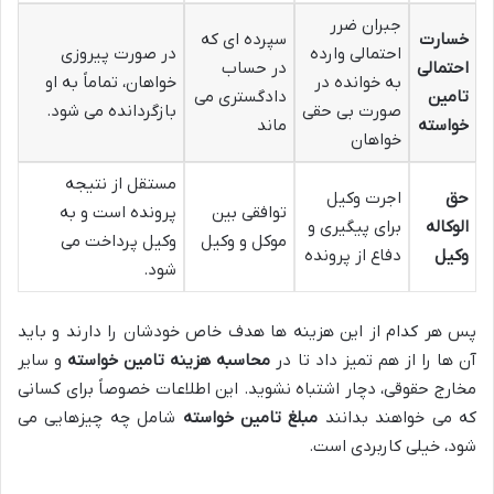
جبران ضرر
خسارت
سپرده ای که
احتمالی وارده
در صورت پیروزی
احتمالی
در حساب
به خوانده در
خواهان، تماماً به او
تامین
دادگستری می
صورت بی حقی
بازگردانده می شود.
خواسته
ماند
خواهان
مستقل از نتیجه
حق
اجرت وکیل
توافقی بین
پرونده است و به
الوکاله
برای پیگیری و
موکل و وکیل
وکیل پرداخت می
وکیل
دفاع از پرونده
شود.
پس هر کدام از این هزینه ها هدف خاص خودشان را دارند و باید
آن ها را از هم تمیز داد تا در
محاسبه هزینه تامین خواسته
و سایر
مخارج حقوقی، دچار اشتباه نشوید. این اطلاعات خصوصاً برای کسانی
که می خواهند بدانند
مبلغ تامین خواسته
شامل چه چیزهایی می
شود، خیلی کاربردی است.