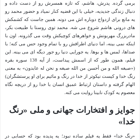
برمی گرده. پدرش، هاشم، که تازه همسرش رو از دست داده و
دنبال زندگی جدیدیه، خیلی با این قضیه کنار نمیاد و حضور محمد رو
یه مانع برای ازدواج دوباره اش می دونه. همین جاست که کشمکش
های درونی هاشم شروع می شه. محمد توی روستا با طبیعت بکر،
مادربزرگ مهربونش و خواهرهای کوچیکش وقت می گذرونه. اون با
اینکه نمی بینه، اما دنیای اطرافش رو با تمام وجود حس می کنه؛ با
صداها، لمس ها و بوها. یه جورایی دنیا رو جور دیگه ای می بینه. این
فیلم، همون طور که از اسمش پیداست، از آیه 138 سوره بقره
(«صبغه الله و من أحسن من الله صبغه و نحن له عابدون» به معنی
رنگ خدا و کیست نیکوتر از خدا در رنگ و مائیم برای او پرستشگران)
الهام گرفته و داستان ارتباط عمیق انسان با خدا رو از دریچه نگاه
معصوم یه کودک نابینا روایت می کنه.
جوایز و افتخارات جهانی و ملی «رنگ
خدا»
«رنگ خدا» فقط یه فیلم ساده نبود؛ یه پدیده بود که حسابی در