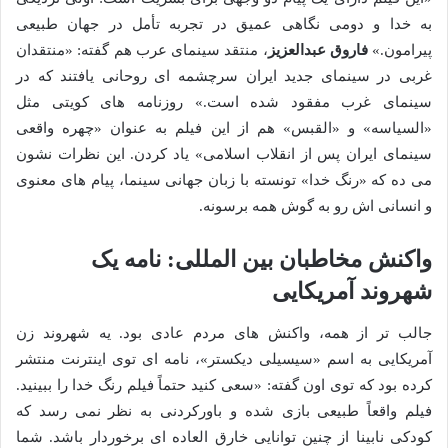
به خدا و دومی نگاهی عمیق در تجربه تأمل در جهان طبیعی
پیرامون.»
فاروق عبدالعزیز
، منتقد سینمای عرب هم گفته: «منتقدان
غربی در سینمای جدید ایران سرچشمه ای روحانی یافتند که در
سینمای غرب مفقود شده است.» روزنامه های کویتی مثل
«السیاسه» و «القبس» هم از این فیلم به عنوان «چهره واقعی
سینمای ایران پس از انقلاب اسلامی» یاد کردن. این نظرات نشون
می ده که «رنگ خدا» تونسته با زبان جهانی سینما، پیام های معنوی
و انسانی اش رو به گوش همه برسونه.
واکنش مخاطبان بین المللی: نامه یک
شهروند آمریکایی
جالب تر از همه، واکنش های مردم عادی بود. یه شهروند زن
آمریکایی به اسم «سیسیلی دیکستر»، نامه ای توی اینترنت منتشر
کرده بود که توی اون گفته: «سعی کنید حتماً فیلم رنگ خدا را ببینید.
فیلم واقعاً طبیعی بازی شده و باورکردنی به نظر نمی رسد که
کودکی نابینا از چنین توانایی خارق العاده ای برخوردار باشد. شما