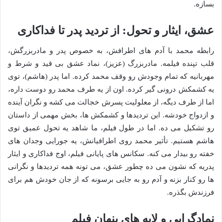
بسازه.
عشق، ایثار و تحول: از تردید پدر تا فداکاری
رابطه محمد با آدم های اطرافش، به خصوص پدر و مادربزرگش،
قلب تپنده فیلمه. مادربزرگ (عزیز)، نماد عشق بی قید و شرط و
مهربانیه که تمام وجودش رو وقف محمد کرده. اما پدر (هاشم)، توی
یه کشمکش درونی گیر کرده. اون از یه طرف محمد رو دوست داره،
اما از طرف دیگه، از معلولیت پسرش خجالت می کشه و نگران آینده
و ازدواج خودشه. این تردیدها و کشمکش ها، بخش مهمی از داستان
رو تشکیل می ده. اما در طول فیلم، ما شاهد یه تحول عمیق توی
هاشم هستیم. تأثیر محمد روی اطرافیانش، یه جورایی وجدان های
خفته رو بیدار می کنه. سکانس های پایانی فیلم، اوج فداکاری و ایثار
پدریه که نشون می ده چطور عشق، می تونه همه تردیدها و نگرانی
ها رو کنار بزنه و آدم رو به جایی برسونه که از جان خودش هم برای
فرزندش بگذره.
نمادگرایی و لایه های پنهان فیلم