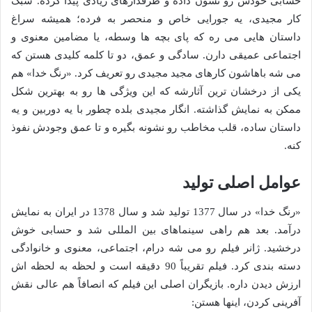
حسابی خودش رو نشون داده و طرفدارهای زیادی پیدا کرده. سبک
کار مجیدی، یه جورایی خاص و منحصر به فرده؛ همیشه سراغ
داستان هایی می ره که پای بچه ها وسطه، یا مضامین معنوی و
اجتماعی عمیقی دارن. سادگی و عمق، دو تا کلمه کلیدی هستن که
می شه باهاشون کارهای مجید مجیدی رو تعریف کرد. «رنگ خدا» هم
یکی از درخشان ترین آثارشه که این ویژگی ها رو به بهترین شکل
ممکن به نمایش گذاشته. انگار مجیدی بلده چطور با یه دوربین و یه
داستان ساده، قلب مخاطب رو نشونه بگیره و تا عمق وجودش نفوذ
کنه.
عوامل اصلی تولید
«رنگ خدا» در سال 1377 تولید شد و سال 1378 در ایران به نمایش
درآمد. بعد هم راهی سینماهای بین المللی شد و حسابی خوش
درخشید. ژانر فیلم رو می شه درام، اجتماعی، معنوی و خانوادگی
دسته بندی کرد. فیلم تقریباً 90 دقیقه است و لحظه به لحظه اش
ارزش دیدن داره. بازیگران اصلی این فیلم که انصافاً هم عالی نقش
آفرینی کردن، اینها هستن: