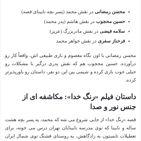
محسن رمضانی
در نقش محمد (پسر بچه نابینای قصه)
حسین محجوب
در نقش هاشم (پدر محمد)
سلامه فیضی
در نقش مادربزرگ (عزیز)
فرحناز سفری
در نقش خواهر محمد
محسن رمضانی با اون نگاه معصوم و بازی طبیعی اش، واقعاً کار رو
درآورده. حسین محجوب هم که نقش پدری درگیر با مشکلات رو
خیلی خوب بازی کرده و شیمی بین این دو نفر، داستان رو باورپذیرتر
کرده.
داستان فیلم «رنگ خدا»: مکاشفه ای از
جنس نور و صدا
قصه «رنگ خدا» از جایی شروع می شه که محمد، یه پسر بچه هشت
ساله و نابینا که توی مدرسه نابینایان تهران درس می خونه، برای
تعطیلات تابستون به زادگاهش، یه روستای قشنگ توی شمال ایران