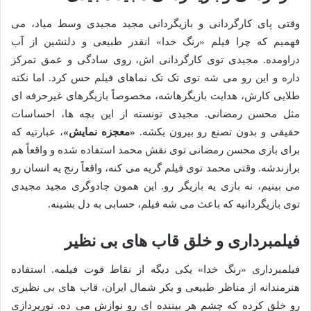
وقتی پای کارگردانی و بازیگردانی مجید مجیدی وسط میاد، می
فهمیم که چرا فیلم «رنگ خدا» انقدر طبیعی و دلنشین از آب
دراومده. مجیدی توی کارگردانی اش، روی سادگی و عمق تمرکز
داره و این رو می شه توی تک تک نماهای فیلم حس کرد. اما نکته
طلایی کارش، هدایت بازیگرهاشه، مخصوصاً بازیگرهای غیرحرفه ای
مثل محسن رمضانی. مجیدی تونسته از این بچه ها، احساسات
حقیقی و بدون تصنع رو بیرون بکشه.
«معجزه نمایش»
، عبارتیه که
برای بازی محسن رمضانی توی نقش محمد استفاده شده و واقعاً هم
برازندشه. وقتی محمد توی فیلم گریه می کنه، واقعاً رنج یه انسان رو
می بینیم، نه بازی یه بازیگر رو. این همون جادوگری مجید مجیدی
توی بازیگردانیه که باعث می شه فیلم، حسابی به دل بشینه.
فیلمبرداری و خلق قاب های بی نظیر
فیلمبرداری «رنگ خدا» یکی دیگه از نقاط قوت فیلمه. استفاده
هنرمندانه از مناظر طبیعی و بکر شمال ایران، قاب های بی نظیری
رو خلق کرده که چشم هر بیننده ای رو نوازش می ده. نورپردازی