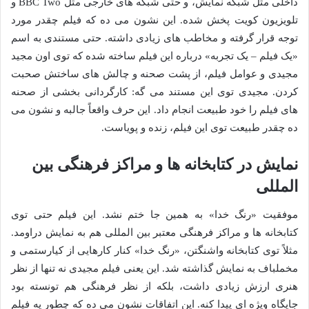
داخلی مثل شبکه نمایش، و حتی شبکه های خارجی مثل BBC Two و
تلویزیون کویت پخش شده. این نشون می ده که فیلم چقدر مورد
توجه قرار گرفته و مخاطب های زیادی داشته. حتی مستندی به اسم
«یک فیلم – یک تجربه» درباره این فیلم ساخته شده که توی اون مجید
مجیدی و عوامل فیلم، از پشت صحنه و چالش های ساختش صحبت
کردن. مجیدی توی این مستند می گه: کارگردانی بخشی از صحنه
های فیلم را خود طبیعت انجام داد. این حرف واقعاً جالبه و نشون می
ده چقدر طبیعت توی این فیلم، زنده و پویاست.
نمایش در کتابخانه ها و مراکز فرهنگی بین
المللی
موفقیت «رنگ خدا» به همین جا ختم نشد. این فیلم حتی توی
کتابخانه ها و مراکز فرهنگی معتبر بین المللی هم به نمایش دراومد.
مثلاً توی کتابخانه واشنگتن، «رنگ خدا» کنار کارهایی از کیارستمی و
مخملباف به نمایش گذاشته شد. این یعنی فیلم مجیدی نه تنها از نظر
هنری ارزش زیادی داشت، بلکه از نظر فرهنگی هم تونسته بود
جایگاه ویژه ای پیدا کنه. این اتفاقات نشون می ده که چطور یه فیلم