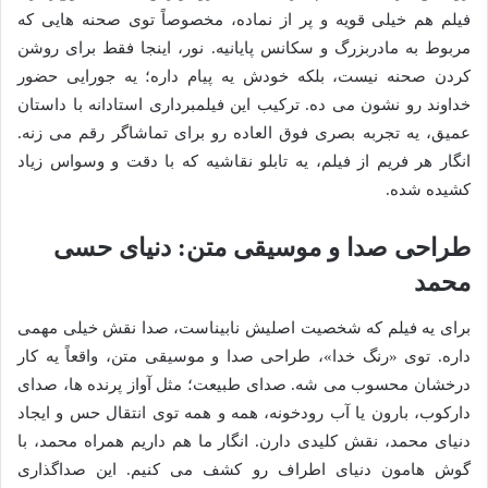
فیلم هم خیلی قویه و پر از نماده، مخصوصاً توی صحنه هایی که
مربوط به مادربزرگ و سکانس پایانیه. نور، اینجا فقط برای روشن
کردن صحنه نیست، بلکه خودش یه پیام داره؛ یه جورایی حضور
خداوند رو نشون می ده. ترکیب این فیلمبرداری استادانه با داستان
عمیق، یه تجربه بصری فوق العاده رو برای تماشاگر رقم می زنه.
انگار هر فریم از فیلم، یه تابلو نقاشیه که با دقت و وسواس زیاد
کشیده شده.
طراحی صدا و موسیقی متن: دنیای حسی
محمد
برای یه فیلم که شخصیت اصلیش نابیناست، صدا نقش خیلی مهمی
داره. توی «رنگ خدا»، طراحی صدا و موسیقی متن، واقعاً یه کار
درخشان محسوب می شه. صدای طبیعت؛ مثل آواز پرنده ها، صدای
دارکوب، بارون یا آب رودخونه، همه و همه توی انتقال حس و ایجاد
دنیای محمد، نقش کلیدی دارن. انگار ما هم داریم همراه محمد، با
گوش هامون دنیای اطراف رو کشف می کنیم. این صداگذاری