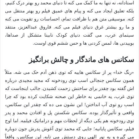
استادانه، نه تنها به ما کمک می کنه تا دنیای محمد رو بهتر درک کنیم،
بلکه تعلیق ایجاد می کنه و پیام های عمیق فیلم رو بهتر منتقل می
کنه. موسیقی متن هم با ظرافت تمام، احساسات رو تقویت می کنه
و ما رو بیشتر غرق دنیای فیلم می کنه. فاروق عبدالعزیز، منتقد
سینمای عرب، می گفت دنیای کودک نابینا متشکل از صداها،
بوییدنی ها، لمس کردنی ها و حس ششم قوی اوست.
سکانس های ماندگار و چالش برانگیز
«رنگ خدا» پر از سکانس هاییه که توی ذهن آدم حک می شه. مثلاً
همون سکانس جنجالی اسب توی رودخونه که مجید مجیدی درباره
اش گفته بود چقدر برای ساختش زحمت کشیدن. جالب اینجاست که
توی غرب، یه خانمی به خاطر این صحنه شکایت کرده بود که چرا
اسب رو توی آب انداختن! این نشون می ده که چقدر این سکانس،
واقعی و تأثیرگذار بوده. سکانس شکستن پل و افتادن محمد و پدر
توی رودخونه هم یکی دیگه از لحظات مهم و دراماتیک فیلمه. اما اوج
فیلم، سکانس پایانیه؛ جایی که محمد توی آغوش پدرش جون دوباره
می گیره و یه نور الهی روی دستش می تابه. این سکانس، واقعاً