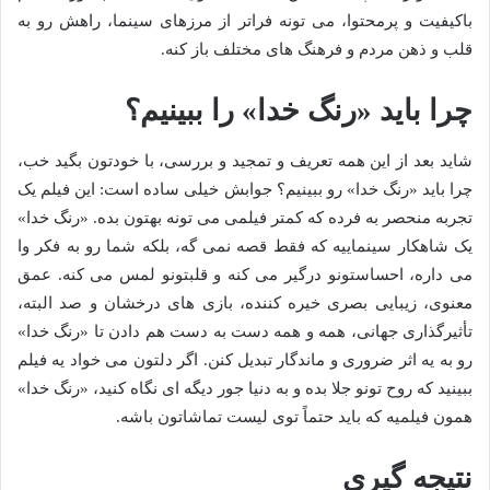
باکیفیت و پرمحتوا، می تونه فراتر از مرزهای سینما، راهش رو به
قلب و ذهن مردم و فرهنگ های مختلف باز کنه.
چرا باید «رنگ خدا» را ببینیم؟
شاید بعد از این همه تعریف و تمجید و بررسی، با خودتون بگید خب،
چرا باید «رنگ خدا» رو ببینیم؟ جوابش خیلی ساده است: این فیلم یک
تجربه منحصر به فرده که کمتر فیلمی می تونه بهتون بده. «رنگ خدا»
یک شاهکار سینماییه که فقط قصه نمی گه، بلکه شما رو به فکر وا
می داره، احساستونو درگیر می کنه و قلبتونو لمس می کنه. عمق
معنوی، زیبایی بصری خیره کننده، بازی های درخشان و صد البته،
تأثیرگذاری جهانی، همه و همه دست به دست هم دادن تا «رنگ خدا»
رو به یه اثر ضروری و ماندگار تبدیل کنن. اگر دلتون می خواد یه فیلم
ببینید که روح تونو جلا بده و به دنیا جور دیگه ای نگاه کنید، «رنگ خدا»
همون فیلمیه که باید حتماً توی لیست تماشاتون باشه.
نتیجه گیری