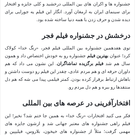
جشنواره ها و اکران های بین المللی درخشید و کلی جایزه و افتخار
برای سینمای ایران به ارمغان آورد. انگار این فیلم یه جورایی برای
دیده شدن و حرف زدن با همه دنیا ساخته شده بود.
درخشش در جشنواره فیلم فجر
توی هفدهمین جشنواره بین المللی فیلم فجر، «رنگ خدا» کولاک
کرد! عنوان
بهترین فیلم
جشنواره رو به خودش اختصاص داد و همون
سال هم شد
فیلم برگزیده تماشاگران
. این نشون می داد که هم
داوران حرفه ای و هم مردم عادی، چقدر این فیلم رو دوست داشتن و
باهاش ارتباط برقرار کرده بودن. کمتر فیلمی پیدا می شه که هم دل
منتقدها رو ببره و هم دل مردم رو.
افتخارآفرینی در عرصه های بین المللی
فکر می کنید افتخارات «رنگ خدا» به همین جا ختم شد؟ نخیر! این
فیلم راهی جشنواره های معتبر جهانی شد و ازشون جایزه های
مهمی گرفت؛ مثلاً از جشنواره های خیخون، بلاروس، فیلیپین و