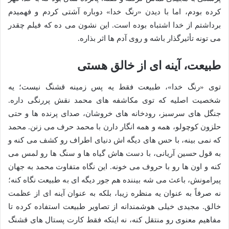
کرده بودم، اما با دیدن «رنگ خدا» دوباره آشتی کردم و فهمیدم
برداشتم از خدا اشتباه بوده است. این نشون می ده که فیلم چقدر
می تونه تأثیرگذار باشه و روی آدم ها اثر بذاره.
طبیعت، آینه ای از خالق هستی
توی «رنگ خدا»، طبیعت فقط یه پس زمینه قشنگ نیست؛ یه
شخصیت اصلیه که توی مکاشفه های محمد نقش پررنگی داره.
جنگل های سرسبز، رودخانه های خروشان، صدای پرنده ها و حتی
حلزون کوچولو، همه و همه انگار دارن با محمد حرف می زنن. محمد
که نمی بینه، با حس های دیگه اش دنیای اطراف رو کشف می کنه و
به قول حسین آریانی، با دست هاش گیاه ها و سنگ ها رو لمس می
کنه و اون ها رو با حروف می خونه. این نگاه متفاوت محمد به جهان
پیرامونش، باعث می شه بیننده هم جور دیگه ای به طبیعت نگاه کنه؛
نه صرفاً به عنوان یه منظره زیبا، بلکه به عنوان آینه ای از عظمت
خالق. مجیدی خیلی هوشمندانه از تصاویر طبیعت استفاده کرده تا
مفاهیم معنوی رو منتقل کنه، نه اینکه فقط کارت پستال های قشنگ