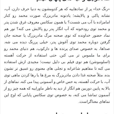
«رنگ خدا» پر از نمادهاییه که هر کدومشون یه دنیا حرف دارن. آب،
نشانه پاکی و پالایشه؛ یادتونه مادربزرگ صورت محمد رو کنار
امامزاده با آب می شست؟ یا همون سکانس معروف غرق شدن پدر
و محمد توی رودخونه که آب انگار پدر رو پالایش می کنه؟ نور هم
نماد حضور خداونده که توی صحنه مرگ مادربزرگ یا صحنه جان
گرفتن دوباره محمد توی آغوش پدر، خیلی پررنگ دیده می شه.
صداها، به خصوص صدای پرنده ها و دارکوب، هم دنیای محمد رو
برای ما ملموس تر می کنن. حتی استفاده از حرکت آهسته
(اسلوموشن) هم توی فیلم بی دلیل نیست؛ مجیدی ازش استفاده
می کنه تا مفاهیم شاعرانه و تجلی های معنوی رو عمیق تر نشون
بده. مثلاً صحنه غذا دادن مادربزرگ به مرغ ها یا رها کردن ماهی توی
آب، با حرکت آهسته، یه حس خاص و آسمونی پیدا می کنه. نماهای از
بالا به پایین دوربین هم انگار از دید یه ناظر ماوراییه که همه چیز رو از
آسمون تماشا می کنه، به خصوص توی سکانس پایانی که اوج این
نماهای معناگراست.