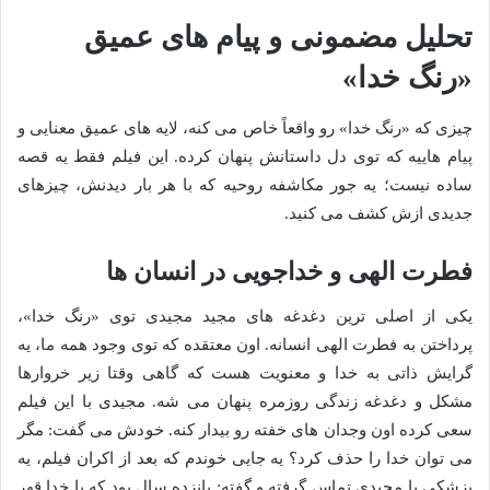
تحلیل مضمونی و پیام های عمیق
«رنگ خدا»
چیزی که «رنگ خدا» رو واقعاً خاص می کنه، لایه های عمیق معنایی و
پیام هاییه که توی دل داستانش پنهان کرده. این فیلم فقط یه قصه
ساده نیست؛ یه جور مکاشفه روحیه که با هر بار دیدنش، چیزهای
جدیدی ازش کشف می کنید.
فطرت الهی و خداجویی در انسان ها
یکی از اصلی ترین دغدغه های مجید مجیدی توی «رنگ خدا»،
پرداختن به فطرت الهی انسانه. اون معتقده که توی وجود همه ما، یه
گرایش ذاتی به خدا و معنویت هست که گاهی وقتا زیر خروارها
مشکل و دغدغه زندگی روزمره پنهان می شه. مجیدی با این فیلم
سعی کرده اون وجدان های خفته رو بیدار کنه. خودش می گفت: مگر
می توان خدا را حذف کرد؟ یه جایی خوندم که بعد از اکران فیلم، یه
پزشکی با مجیدی تماس گرفته و گفته: پانزده سال بود که با خدا قهر