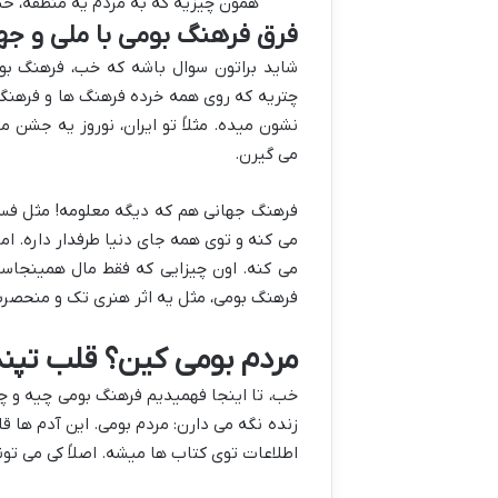
همون چیزیه که به مردم یه منطقه، حس 
فرق فرهنگ بومی با ملی و جه
شاید براتون سوال باشه که خب، فرهنگ بوم
چتریه که روی همه خرده فرهنگ ها و فرهنگ
نشون میده. مثلاً تو ایران، نوروز یه جشن 
می گیرن.
فرهنگ جهانی هم که دیگه معلومه! مثل فست
می کنه و توی همه جای دنیا طرفدار داره. ام
می کنه. اون چیزایی که فقط مال همینجاست
فرهنگ بومی، مثل یه اثر هنری تک و منحصربه
مردم بومی کین؟ قلب تپند
خب، تا اینجا فهمیدیم فرهنگ بومی چیه و چه 
زنده نگه می دارن: مردم بومی. این آدم ها
اطلاعات توی کتاب ها میشه. اصلاً کی می تو