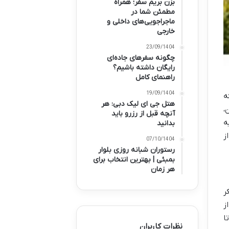
بزن بریم سفر؛ همراه
مطمئن شما در
ماجراجویی‌های داخلی و
خارجی
23/09/1404
چگونه سفرهای جاده‌ای
رایگان داشته باشیم؟
راهنمای کامل
19/09/1404
ه
هتل جی ای لیک دبی: هر
،
آنچه قبل از رزرو باید
ه
بدانید
ز
07/10/1404
رستوران شبانه روزی بلوار
بمبئی | بهترین انتخاب برای
هر زمان
ر
ز
ا
نظرات کاربران