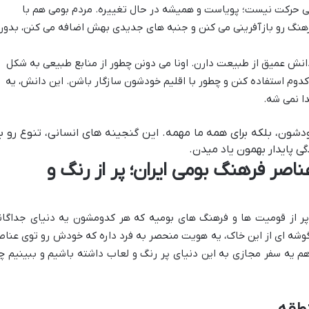
ی حرکت نیست؛ پویاست و همیشه در حال تغییره. مردم بومی هم با
رهنگ رو بازآفرینی می کنن و جنبه های جدیدی بهش اضافه می کنن، بدون
انش عمیق از طبیعت دارن. اونا می دونن چطور از منابع طبیعی به شکل
 کدوم استفاده کنن و چطور با اقلیم خودشون سازگار باشن. این دانش، یه
ا نمی شه.
دشون، بلکه برای همه ما مهمه. این گنجینه های انسانی، تنوع رو ب
گی پایدار بهمون یاد میدن.
ناصر فرهنگ بومی ایران؛ پر از رنگ و
، پر از قومیت ها و فرهنگ های بومیه که هر کدومشون یه دنیای جداگان
 گوشه ای از این خاک، یه هویت منحصر به فرد داره که خودش رو توی عناص
م یه سفر مجازی به این دنیای پر رنگ و لعاب داشته باشیم و ببینیم چ
نطقه