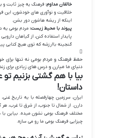
خالقان مداوم:
فرهنگ یه چیز ثابت و ب
خلاقیت و نوآوری های خودشون، این ف
اینکه از ریشه هاشون دور بشن.
پیوند با محیط زیست:
مردم بومی یه د
پایدار استفاده کنن، از گیاهان دارویی
گنجینه باارزشه که توی هیچ کتابی پید
حفظ فرهنگ و مردم بومی نه تنها برای خو
دنیای ما میارن و درس های زیادی برای زند
بیا با هم گشتی بزنیم تو ع
داستان!
ایران، سرزمین چهارفصله با یه تاریخ غنی
دارن. از شمال تا جنوب، از شرق تا غرب، هر
مختلف فرهنگ بومی نشون میده. بیاین با ه
چیزایی فرهنگ بومی ما رو می سازه.
زبان و گویش: آینه روح هر م