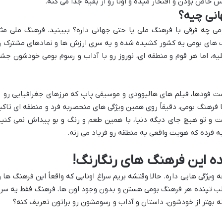
خاص بودن و افتخار میده و اونا رو از بقیه جدا می کنه.
انی چیه؟
ی چه فرقی با فرهنگ ملی یا حتی جهانی داره؟ ببینید، فرهنگ ملی مث
 های بومی یه کشور کشیده شده و یه سری ارزش ها و نمادهای مشترک ر
ملیه، اما هر قوم و منطقه ای، نوروز رو با آداب و رسوم بومی خودشون جش
 فودها، فیلم های هالیوودی و موسیقی پاپ که مرزهای جغرافیایی رو ر
ا فرهنگ بومی، دقیقاً روی همین ویژگی های منحصربه فرد و منطقه ای تاکی
 و تو هیچ جای دیگه دنیا، با همین طعم و رنگ و بو پیداش نمی کنید
 فرده که هویت واقعی یه منطقه رو فریاد می زنه.
ه این فرهنگ های رنگارنگ!
ویژگی هایی داره. حالا وقتشه بریم سراغ اونایی که واقعاً این فرهنگ ها ر
 قلب تپنده هر فرهنگ بومی هستن و بدون وجود اون ها، فرهنگ فقط یه سر
نه بهتر از خودشون، داستان و آداب و رسومشون رو براتون تعریف کنه؟