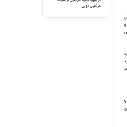
جرثقیل نوین
ل
و
ن
د
د
.
و
ی