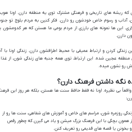
که ریشه های تاریخی و فرهنگی مشترک توی یه منطقه دارن. اونا هوی
ان، آداب و رسوم خاص خودشون رو دارن. فکر کنین به مردم بلوچ تو جنو
کزی. این ها نمونه های بارزی از مردم بومی ما هستن که هر کدومشون ی
ن دارن.
زندگی کردن و ارتباط عمیقی با محیط اطرافشون دارن. زندگی اونا با آ
 منطقه عجین شده. این ارتباط، توی همه جنبه های زندگی شون، از غذا 
دش رو نشون میده.
ه نگه داشتن فرهنگ دارن؟
قعاً بی نظیره. اونا نه فقط حافظ سنت ها هستن، بلکه هر روز این فرهن
رن:
ندگی روزمره شون، مراسم های خاص و آموزش های شفاهی، سنت ها رو از
ز همون بچگی با این فرهنگ بزرگ میشن و یاد می گیرن که چطور رقص
و بخونن یا قصه های قدیمی رو تعریف کنن.