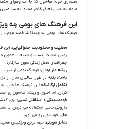
معماری خونه هاشون که با آب وهوای منطقه
مردم یه حس تعلق خاطر عمیق به سرزمین و 
این فرهنگ های بومی چه ویژ
فرهنگ های بومی یه چندتا شاخصه مهم دارن ک
محلیت و محدودیت جغرافیایی:
این فر
زمین، محیط زیست و طبیعت همون منطقه 
جغرافیای محل زندگی شون سازگاره.
ریشه دار بودن:
فرهنگ بومی از دیرباز 
باشه؛ بلکه در طول سالیان سال، از دل
تکامل ارگانیک:
این فرهنگ ها مثل یه م
کردن، اما اصول و ریشه هاشون رو حفظ
خودبسندگی و استقلال نسبی:
توی گذشته
دارویی محلی استفاده می کردن، با مصا
های خودشون رو می آوردن.
تمایز هویتی:
مهم ترین ویژگیش همینه! 