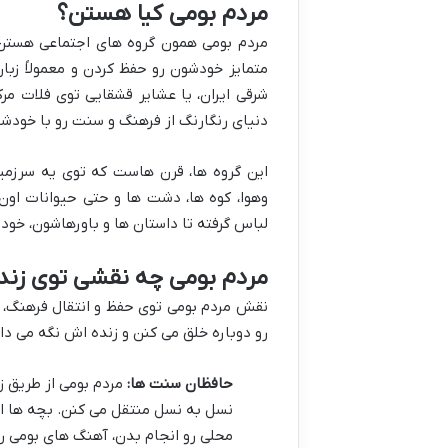
مردم بومی کیا هستن؟
مردم بومی همون گروه های اجتماعی هستن 
متمایز خودشون رو حفظ کردن و معمولاً زب
شرقی ایران، یا عشایر قشقایی توی فلات مر
دنیای رنگارنگ از فرهنگ و سنت رو با خودشو
این گروه ها، قرن هاست که توی یه سرزمین 
وهوا، کوه ها، دشت ها و حتی حیوانات اون
لباس گرفته تا داستان ها و باورهاشون، خو
مردم بومی چه نقشی توی زند
نقش مردم بومی توی حفظ و انتقال فرهنگ، وا
رو دوباره خلق می کنن و زنده اش نگه می دا
حافظان سنت ها:
مردم بومی از طریق ز
نسل به نسل منتقل می کنن. بچه ها ا
محلی رو انجام بدن، آهنگ های بومی ر