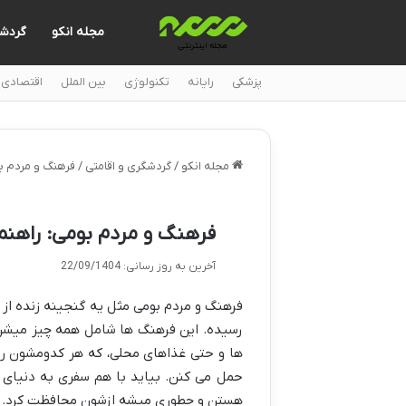
مجله انکو
گردش
پزشکی
رایانه
تکنولوژی
بین الملل
اقتصادی
مجله انکو
/
گردشگری و اقامتی
/
فرهنگ و مردم بو
فرهنگ و مردم بومی: راهنما
آخرین به روز رسانی: 22/09/1404
فرهنگ و مردم بومی مثل یه گنجینه زنده از
رسیده. این فرهنگ ها شامل همه چیز میشن،
ها و حتی غذاهای محلی، که هر کدومشون ری
حمل می کنن. بیاید با هم سفری به دنیای ا
هستن و چطوری میشه ازشون محافظت کرد.