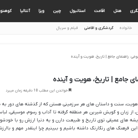
گری
هتل
اقامت
استانبول
چین
ویزا
آنتالیا
کوهنو
خانواده
گردشگری و اقامتی
فیلم و سریال
می: راهنمای جامع | تاریخ، هویت و آینده
ی جامع | تاریخ، هویت و آینده
خواندن این مطلب 18 دقیقه زمان میبرد
 هویت، سنت و داستان های هر سرزمینی هستن که از گذشته های دور به م
 از زبان و گویش شیرین هر منطقه گرفته تا آداب و رسوم، موسیقی، لبا
شه های عمیقی توی تاریخ و طبیعت دارن و یه دنیا ارزش رو با خودشو
ین فرهنگ های رنگارنگ داشته باشیم و ببینیم چرا اینقدر مهم و باارز