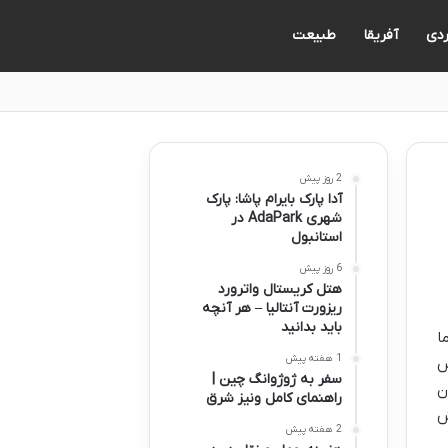
ردی
آفریقا
طبیعت
2 روز پیش
آدا پارک بایرام پاشا: پارک
شهری AdaPark در
استانبول
6 روز پیش
هتل کریستال واترورد
ریزورت آنتالیا – هر آنچه
باید بدانید
ا
1 هفته پیش
س
سفر به ژوژوانگ چین |
ن
راهنمای کامل ونیز شرق
ش
2 هفته پیش