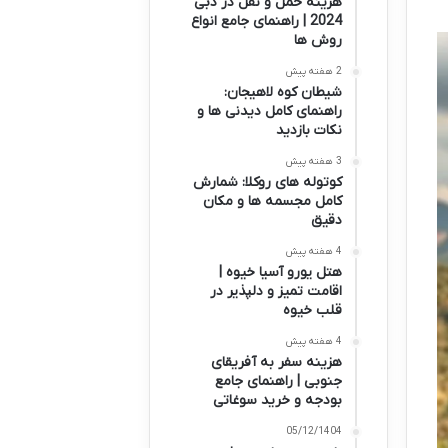
هزینه حمل و نقل در دبی
2024 | راهنمای جامع انواع
روش ها
2 هفته پیش
شیطان کوه لاهیجان:
راهنمای کامل دیدنی ها و
نکات بازدید
3 هفته پیش
کوتوله های روکلا: شمارش
کامل مجسمه ها و مکان
دقیق
4 هفته پیش
هتل یورو آسیا خیوه |
اقامت تمیز و دلپذیر در
قلب خیوه
4 هفته پیش
هزینه سفر به آفریقای
جنوبی | راهنمای جامع
بودجه و خرید سوغاتی
05/12/1404