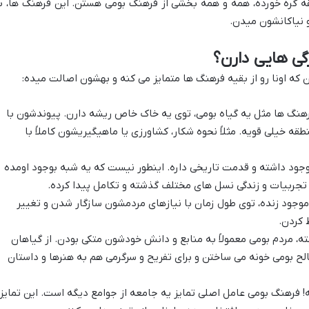
 گره خورده، همه و همه بخشی از فرهنگ بومی هستن. این فرهنگ ها، ب
نیاکانشون میدن.
گی هایی دارن؟
ه اونا رو از بقیه فرهنگ ها متمایز می کنه و بهشون اصالت میده:
هنگ ها مثل یه گیاه بومی، توی یه خاک خاص ریشه دارن. پیوندشون با
خیلی قویه. مثلاً نحوه شکار، کشاورزی یا ماهیگیریشون کاملاً با
وجود داشته و قدمت تاریخی داره. اینطور نیست که یه شبه بوجود اومده
 تجربیات و زندگی نسل های مختلف گذشته و تکامل پیدا کرده.
وجود زنده، توی طول زمان با نیازهای مردمشون سازگار شدن و تغییر
 کردن.
، مردم بومی معمولاً به منابع و دانش خودشون متکی بودن. از گیاهان
لح بومی خونه می ساختن و برای تفریح و سرگرمی هم به هنرها و داستان
فرهنگ بومی عامل اصلی تمایز یه جامعه از جوامع دیگه است. این تمایز