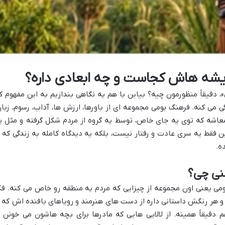
یشه هاش کجاست و چه ابعادی داره؟
، دقیقاً منظورمون چیه؟ بیاین با هم یه نگاهی بندازیم به این مفهوم ک
ی می کنه. فرهنگ بومی مجموعه ای از باورها، ارزش ها، آداب، رسوم، زبان
عاشه که توی یه جای خاص، توسط یه گروه از مردم شکل گرفته و مثل ی
ن فقط یه سری عادت و رفتار نیست، بلکه یه دیدگاه کامله به زندگی که ا
ه.
عنی چی؟
ومی یعنی اون مجموعه از چیزایی که مردم یه منطقه رو خاص می کنه. فک
 هر رنگش داستانی داره از دست های هنرمند و رویاهای بافنده اش که ا
قیقاً همینه. از لالایی هایی که مادرها برای بچه هاشون می خونن ت