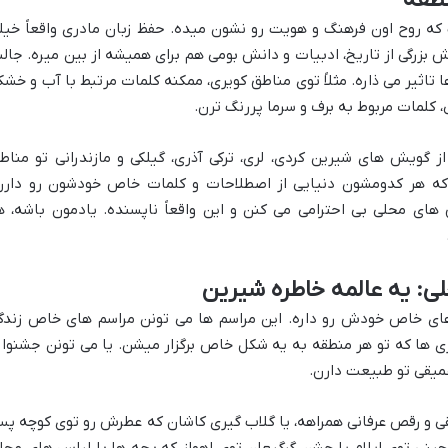
که روح اون فرهنگ و هویت رو نشون میده. حفظ زبان مادری واقعاً خیل
 بزرگی از تاریخ، ادبیات و دانش بومی هم برای همیشه از بین میره. جالب
اثیر می ذاره. مثلاً توی مناطق کویری، ممکنه کلمات مرتبط با آب و خشک
، کلمات مربوط به برف و سرما پررنگ ترن.
از گویش های شیرین کردی، لری، ترکی آذری، گیلکی و مازندرانی تو مناط
که هر کدومشون دنیایی از اصطلاحات و کلمات خاص خودشون رو دارن
ای محلی بی احترامی می کنن و این واقعاً ناپسنده. یادمون باشه، ه
ی: یه عالمه خاطره شیرین
های خاص خودش رو داره. این مراسم ها می تونن مراسم های خاص زندگ
ی ها که تو هر منطقه به یه شکل خاص برگزار میشن. یا می تونن جشنوار
میقی تو طبیعت دارن.
یقی و رقص عرفانی همراهه، یا گلاب گیری کاشان که عطرش رو توی کوچه پ
نی توی ایلام یا جشن گرگیعان توی اهواز که بچه ها با لباس های محل