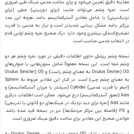
معاینه دقیق تعیین می‌شود و برای ساخت عدسی عینک طبی ضروری
است. نمره چشم می‌تواند مثبت (برای دوربینی) منفی (برای
نزدیک‌بینی) یا شامل مقادیر آستیگماتیسم باشد. هرچه این عدد
بزرگتر باشد مشکل بینایی شدیدتر است و نیاز به عدسی با قدرت
تصحیح‌کنندگی بیشتری وجود دارد. درک صحیح نمره چشم اولین قدم
در انتخاب عدسی مناسب است.
نسخه چشم پزشکی حاوی اطلاعات دقیقی در مورد نمره چشم هر دو
چشم شما است. این نسخه معمولاً شامل ستون‌هایی با عنوان‌های
OD (Oculus Dexter به معنای چشم راست) و OS (Oculus Sinister
به معنای چشم چپ) است. در کنار این مقادیر مربوط به Sphere
(اسفر یا قدرت عدسی) Cylinder (سیلندر یا میزان آستیگماتیسم) و
Axis (محور آستیگماتیسم) درج می‌شود. ممکن است اطلاعات دیگری
مانند Add (نمره برای دید نزدیک در عینک‌های دو کانونی یا تدریجی)
و PD (فاصله بین مراکز مردمک‌ها) نیز در نسخه قید شده باشد.
خواندن صحیح این مقادیر برای ساخت دقیق عینک ضروری است.
در نسخه چشم پزشکی OD مخفف عبارت لاتین Oculus Dexter به