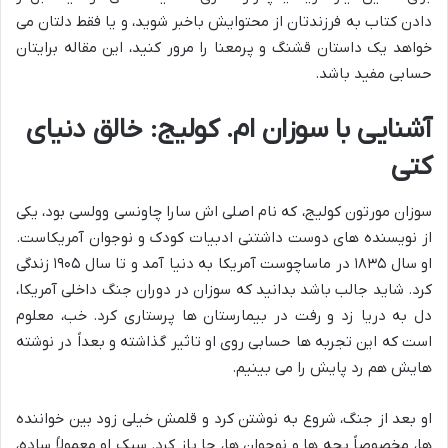
دادن کتاب به فرزندتان از محتوایش باخبر شوید، و یا فقط دلتان می
خواهد یک داستان قشنگ و پرمعنا را مرور کنید، این مقاله برایتان
حسابی مفید باشد.
آشنایی با سوزان ام. کولیج: خالق دنیای
کتی
سوزان مورتون کولیج، که نام اصلی اش سارا چاونسی وولسی بود، یکی
از نویسنده های دوست داشتنی ادبیات کودک و نوجوان آمریکاست.
او سال ۱۸۳۵ در ماساچوست آمریکا به دنیا آمد و تا سال ۱۹۰۵ زندگی
کرد. شاید جالب باشد بدانید که سوزان در دوران جنگ داخلی آمریکا،
دل به دریا زد و رفت در بیمارستان ها پرستاری کرد. خب، معلوم
است که این تجربه ها حسابی روی او تاثیر گذاشته و بعداً در نوشته
هایش هم رد پایش را می بینیم.
او بعد از جنگ، شروع به نوشتن کرد و قلمش خیلی زود بین خواننده
ها، مخصوصاً بچه ها و نوجوان ها، جا باز کرد. سبک او معمولاً ساده،