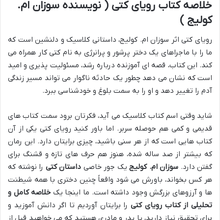
خلاصه کتاب رویای کتی ( نویسنده سوزان ام.
کولیج )
رویای کتی اثر سوزان ام. کولیج، داستانی کلاسیک و دلنشین است که
ما را با ماجراهای یک دختر پرشور و پرانرژی به نام کتی کار همراه می
کند. این کتاب، قصه ای آموزنده درباره رشد، مسئولیت پذیری و امید
است که نشان می دهد چطور یک حادثه ناگوار می تواند مسیر زندگی
آدم را تغییر دهد و او را به سمت بلوغ و خودشناسی ببرد.
شاید وقتی اسم کتاب کلاسیک می آید، فکرتان برود سمت کتاب های
قدیمی و کمی هم حوصله سربر. اما باور کنید رویای کتی یکی از آن
کتاب هایی است که از هر سنی باشید، چیزی برایتان دارد. این رمان
که بیشتر از صد ساله شده، هنوز هم حرف های تازه و قشنگ برای
گفتن دارد.
سوزان ام. کولیج
یک جور خاصی
داستان کتی
را نوشته که
هر کس بخواند، باورش می شود واقعاً چنین دختری با همه شیطنت
ها و آرزوهای بزرگش وجود داشته است. ما اینجا یک
خلاصه کامل و
تحلیلی از کتاب رویای کتی
را برایتان آوردیم تا اگر دانش آموزید و
برای تحقیق نیاز دارید، یا پدر و مادری هستید که می خواهید قبل از