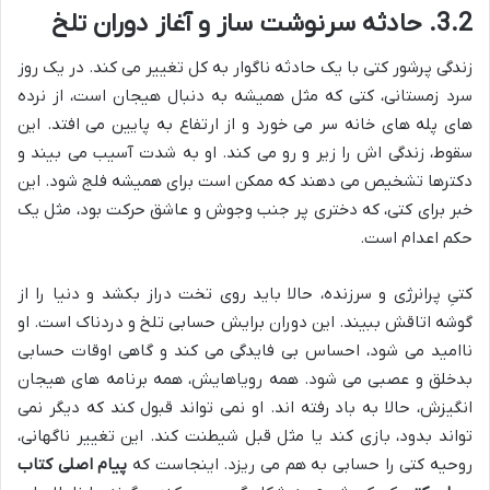
3.2. حادثه سرنوشت ساز و آغاز دوران تلخ
زندگی پرشور کتی با یک حادثه ناگوار به کل تغییر می کند. در یک روز
سرد زمستانی، کتی که مثل همیشه به دنبال هیجان است، از نرده
های پله های خانه سر می خورد و از ارتفاع به پایین می افتد. این
سقوط، زندگی اش را زیر و رو می کند. او به شدت آسیب می بیند و
دکترها تشخیص می دهند که ممکن است برای همیشه فلج شود. این
خبر برای کتی، که دختری پر جنب وجوش و عاشق حرکت بود، مثل یک
حکم اعدام است.
کتیِ پرانرژی و سرزنده، حالا باید روی تخت دراز بکشد و دنیا را از
گوشه اتاقش ببیند. این دوران برایش حسابی تلخ و دردناک است. او
ناامید می شود، احساس بی فایدگی می کند و گاهی اوقات حسابی
بدخلق و عصبی می شود. همه رویاهایش، همه برنامه های هیجان
انگیزش، حالا به باد رفته اند. او نمی تواند قبول کند که دیگر نمی
تواند بدود، بازی کند یا مثل قبل شیطنت کند. این تغییر ناگهانی،
روحیه کتی را حسابی به هم می ریزد. اینجاست که
پیام اصلی کتاب