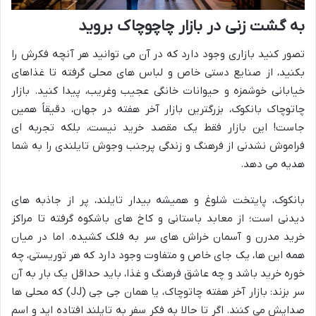
به گشت زنی در بازار چاچوچاک بروید
تصور کنید بازاری وجود دارد که در آن می توانید هر آنچه فکرش را
بکنید، از صنایع دستی خاص و لباس های محلی گرفته تا غذاهای
خیابانی خوشمزه و حیوانات خانگی عجیب وغریب، پیدا کنید. بازار
چاتوچاک بانکوک، بزرگترین بازار آخر هفته در جهان، دقیقاً همین
جاست! این بازار فقط یک مقصد خرید نیست، بلکه تجربه ای
فراموش نشدنی از فرهنگ و زندگی پرجنب وجوش تایلندی را به شما
هدیه می دهد.
بانکوک، پایتخت شلوغ و همیشه بیدار تایلند، پر از جاذبه های
دیدنی است؛ از معابد باستانی و کاخ های باشکوه گرفته تا مراکز
خرید مدرن و آسمان خراش های سر به فلک کشیده. اما در میان
همه این ها، یک جای خاص و متفاوت وجود دارد که هر توریستی، چه
خوره خرید باشد و چه عاشق فرهنگ و غذا، باید حداقل یک بار به آن
سر بزند: بازار آخر هفته چاتوچاک، یا همان جی جی (JJ) که محلی ها
صدایش می کنند. اگر تا حالا به فکر سفر به تایلند افتاده اید و اسم