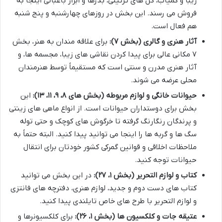
زیبا و کمیاب، گل های تزئینی، بذرها و ابزار باغبانی اینجا به
فروش می رسند. این بخش در روزهای چهارشنبه و پنج شنبه
هم فعال است.
آثار هنری و گالری (بخش ۷):
برای علاقه مندان به هنر، بخش
۷ مکانی عالی برای پیدا کردن نقاشی های زیبا، مجسمه ها، و
آثار هنری مدرن و سنتی است که مستقیماً توسط هنرمندان
محلی عرضه می شوند.
حیوانات خانگی و لوازم مربوطه (بخش های ۸، ۹، ۱۱، ۱۳):
این
بخش برای دوستداران حیوانات است. از انواع ماهی های زینتی
و پرندگان رنگارنگ گرفته تا خرگوش های کوچک و حتی توله
سگ ها و گربه ها را اینجا می توانید پیدا کنید. البته حتماً به
ملاحظات اخلاقی و قوانین گمرکی کشور خودتان برای انتقال
حیوانات توجه کنید.
کتاب و لوازم التحریر (بخش ۱، ۲۷):
در این بخش می توانید
کتاب های دست دوم و جدید، لوازم هنری، دفترچه های فانتزی
و لوازم التحریر با طرح های خاص تایلندی پیدا کنید.
عتیقه جات و کلکسیون ها (بخش ۱، ۲۶):
برای کلکسیونرها و