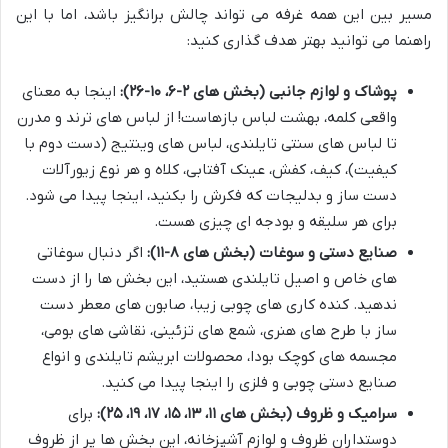
مسیر بین این همه غرفه می تواند چالش برانگیز باشد، اما با این
راهنما می توانید بهتر هدف گذاری کنید:
پوشاک و لوازم جانبی (بخش های ۲-۶، ۱۰-۲۶):
اینجا به معنای
واقعی کلمه، بهشت لباس بازهاست! از لباس های ترند و مدرن
تا لباس های سنتی تایلندی، لباس های وینتیج (دست دوم با
کیفیت)، کیف، کفش، عینک آفتابی، کلاه و هر نوع زیورآلات
دست ساز و بدلیجات که فکرش را بکنید، اینجا پیدا می شود.
برای هر سلیقه و بودجه ای چیزی هست.
صنایع دستی و سوغات (بخش های ۸-۱۱):
اگر دنبال سوغاتی
های خاص و اصیل تایلندی هستید، این بخش ها را از دست
ندهید. کنده کاری های چوبی زیبا، صابون های معطر دست
ساز با طرح های هنری، شمع های تزئینی، نقاشی های بومی،
مجسمه های کوچک بودا، محصولات ابریشم تایلندی و انواع
صنایع دستی چوبی و فلزی را اینجا پیدا می کنید.
سرامیک و ظروف (بخش های ۱۱، ۱۳، ۱۵، ۱۷، ۱۹، ۲۵):
برای
دوستداران ظروف و لوازم آشپزخانه، این بخش ها پر از ظروف