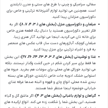
سفالی، سرامیکی و چینی با طرح های سنتی و مدرن تایلندی
است. همچنین می توانید لوازم آشپزخانه تزئینی و خاص برای
دکوراسیون منزلتان پیدا کنید.
مبلمان و دکوراسیون منزل (بخش های ۱، ۳، ۴، ۷، ۸):
اگر به
فکر تغییر دکوراسیون هستید یا دنبال یک قطعه هنری خاص
برای خانه تان می گردید، اینجا می توانید آثار هنری زیبا،
مبلمان کوچک، آباژورهای دست ساز، قاب عکس های منحصر
به فرد و اشیاء تزئینی برای منزل پیدا کنید.
غذا و نوشیدنی (بخش های ۲، ۳، ۴، ۲۳، ۲۴، ۲۶، ۲۷):
این بخش
ها فقط برای سیر کردن شکم در حین گشت وگذار نیستند، بلکه
می توانید خوراکی های محلی برای سوغات هم بخرید. میوه های
استوایی خشک، ادویه جات خاص تایلندی، خوراکی های بسته
بندی شده محلی، انواع چای و قهوه و البته صدها غرفه غذای
خیابانی خوشمزه اینجا منتظر شما هستند.
گیاهان و لوازم باغبانی (بخش های ۳، ۴):
اگر عاشق گل و گیاه
هستید، این بخش شما را شگفت زده می کند. انواع ارکیده های