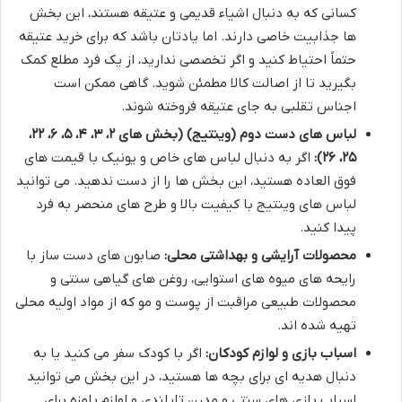
کسانی که به دنبال اشیاء قدیمی و عتیقه هستند، این بخش
ها جذابیت خاصی دارند. اما یادتان باشد که برای خرید عتیقه
حتماً احتیاط کنید و اگر تخصصی ندارید، از یک فرد مطلع کمک
بگیرید تا از اصالت کالا مطمئن شوید. گاهی ممکن است
اجناس تقلبی به جای عتیقه فروخته شوند.
لباس های دست دوم (وینتیج) (بخش های ۲، ۳، ۴، ۵، ۶، ۲۲،
۲۵، ۲۶):
اگر به دنبال لباس های خاص و یونیک با قیمت های
فوق العاده هستید، این بخش ها را از دست ندهید. می توانید
لباس های وینتیج با کیفیت بالا و طرح های منحصر به فرد
پیدا کنید.
محصولات آرایشی و بهداشتی محلی:
صابون های دست ساز با
رایحه های میوه های استوایی، روغن های گیاهی سنتی و
محصولات طبیعی مراقبت از پوست و مو که از مواد اولیه محلی
تهیه شده اند.
اسباب بازی و لوازم کودکان:
اگر با کودک سفر می کنید یا به
دنبال هدیه ای برای بچه ها هستید، در این بخش می توانید
اسباب بازی های سنتی و مدرن تایلندی و لوازم بامزه برای