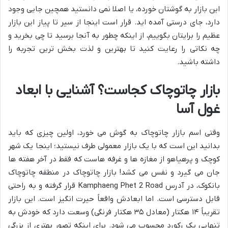
این بازار به گوشتان خورده، یا اصلا نمی دانستید همچین جایی وجود
دارد، جای درستی آمده اید. قرار است اینجا از سیر تا پیاز این بازار
عظیم را برایتان بگوییم، از اینکه چطور به آنجا برسید تا چی بخرید و
چه نکاتی را رعایت کنید تا بهترین و لذت بخش ترین تجربه را
داشته باشید.
بازار چاتوچاک کجاست؟ آشنایی با ابعاد
غول آسا
وقتی اسم بازار چاتوچاک به گوش می خورد، اولین چیزی که باید
بدانید این است که با یک بازار معمولی طرف نیستید؛ اینجا یک شهر
کوچک و پرهیاهو از مغازه ها و غرفه هاست که فقط در آخر هفته ها
جان می گیرد و نفس می کشد! بازار چاتوچاک در منطقه چاتوچاک
بانکوک، در آدرس Kamphaeng Phet 2 Road قرار گرفته و به راحتی
قابل دسترسی است. اما ابعادش واقعاً حیرت انگیز است. این بازار
تقریباً ۱۴ هکتار (معادل ۳۵ هکتار فرنگی) وسعت دارد که خودش به
تنهایی یک رکورد محسوب می شود. برای اینکه تصور بهتری از بزرگی