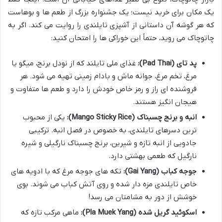
یک مکان برای خرید نیست؛ یک جشنواره بزرگ از طعم ها و بوهاست
که هر گوشه آن داستانی از آشپزی تایلندی را روایت می کند. اگر به
چاتوچاک می روید، حتماً این خوراکی ها را امتحان کنید:
پد تای (Pad Thai):
غذای ملی تایلند که از نودل برنج، میگو یا
مرغ، تخم مرغ، جوانه ماش و بادام زمینی تهیه می شود. هر
فروشنده ای راز و رمز خاص خودش را دارد و طعم ها متفاوت و
هیجان انگیز هستند.
انبه و برنج چسبناک (Mango Sticky Rice):
یکی از محبوب
ترین دسرهای تایلندی، به خصوص در فصل انبه. ترکیبی
جادویی از انبه تازه و شیرین، برنج چسبناک نارگیلی و شیره
نارگیل که طعمی بهشتی دارد.
جوجه کباب (Gai Yang):
تکه های جوجه مرغ که با ادویه های
خاص تایلندی مزه دار شده و روی آتش کباب می شوند. بوی
خوشش از دور به مشامتان می رسد!
اسکوئید گریل شده (Pla Muek Yang):
ماهی مرکب تازه که