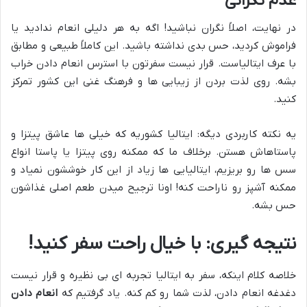
عدم نگرانی
در نهایت، اصلاً نگران نباشید! اگه به هر دلیلی انعام ندادید یا
فراموش کردید، حس بدی نداشته باشید. این کاملاً طبیعی و مطابق
با عرف ایتالیاست. قرار نیست سفرتون با استرس انعام دادن خراب
بشه. روی لذت بردن از زیبایی ها و فرهنگ غنی این کشور تمرکز
کنید.
یه نکته کاربردی دیگه: ایتالیا کشوریه که خیلی ها عاشق پیتزا و
پاستاهاش هستن. برخلاف ما که ممکنه روی پیتزا یا پاستا انواع
سس ها رو بریزیم، ایتالیایی ها زیاد از این کار خوششون نمیاد و
ممکنه آشپز رو ناراحت کنه! اونا ترجیح میدن طعم اصلی غذاشون
حس بشه.
نتیجه گیری: با خیال راحت سفر کنید!
خلاصه کلام اینکه، سفر به ایتالیا تجربه ای بی نظیره و قرار نیست
دغدغه انعام دادن، لذت شما رو کم کنه. یاد گرفتیم که
انعام دادن