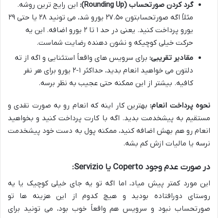
گرد کردن صورتحساب (Rounding Up):
این رایج ترین روشه.
مثلاً اگه صورتحسابتون ۲۷.۵۰ یورو شد، می تونید ۲۸ یا حتی ۲۹
یورو پرداخت کنید. یعنی در حد ۱ تا ۲ یورو اضافه. این یه
حرکت خیلی کوچیکه و نشون دهنده رضایت شماست.
مقادیر تقریبی:
برای سرویس های واقعاً استثنایی و اگه از ته
دلتون می خواهید انعام بدید، حداکثر ۱-۲ یورو برای هر نفر
کافیه. بیشتر از این ممکنه حتی عجیب به نظر برسه.
نحوه پرداخت انعام:
بهترین کار اینه که انعام رو به صورت نقدی و
مستقیم به پیشخدمت بدید. اگه با کارت پرداخت کنید و بخواهید
انعام رو هم بهش اضافه کنید، ممکنه پول به دست خود پیشخدمت
نرسه یا مالیات ازش کم بشه.
در صورت عدم وجود Coperto یا Servizio:
این مورد کمتر پیش میاد، اما اگه تو یه جای خیلی کوچیک یا یه
روستای دورافتاده بودید و هیچ کدوم از این هزینه ها تو
صورتحساب نبود و سرویس هم واقعاً خوب بود، می تونید برای