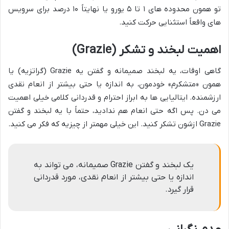
تو همون محدوده های ۱ تا ۵ یورو یا نهایتاً ۱۰ درصد برای سرویس
های واقعاً استثنایی حرکت کنید.
اهمیت لبخند و تشکر (Grazie)
گاهی اوقات، یه لبخند صمیمانه و گفتن یه Grazie (گراتزیه) یا
همون «متشکرم» خودمون، به اندازه یا حتی بیشتر از انعام نقدی
ارزشمنده. ایتالیایی ها به ابراز احترام و قدردانی کلامی خیلی اهمیت
می دن. پس اگه حتی انعام هم ندادید، حتماً با یه لبخند و گفتن
Grazie ازشون تشکر کنید. این خیلی مهمتر از چیزیه که فکر می کنید.
یک لبخند و گفتن Grazie صمیمانه، می تواند به
اندازه یا حتی بیشتر از انعام نقدی، مورد قدردانی
قرار گیرد.