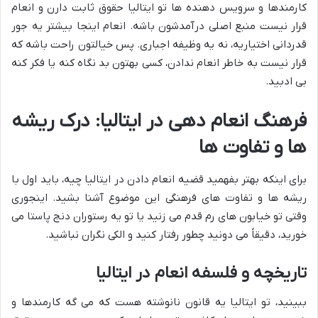
کارمندها و سرویس دهنده ها تو ایتالیا حقوق ثابت دارن و انعام
قرار نیست منبع اصلی درآمدشون باشه. انعام اینجا بیشتر یه جور
قدردانی اختیاریه، نه یه وظیفه اجباری. پس خیالتون راحت باشه که
قرار نیست به خاطر انعام ندادن، کسی بهتون بد نگاه کنه یا فکر کنه
بی ادبید.
فرهنگ انعام دهی در ایتالیا: درک ریشه
ها و تفاوت ها
برای اینکه بهتر بفهمید قضیه انعام دادن در ایتالیا چیه، باید اول با
ریشه ها و تفاوت های فرهنگی این موضوع آشنا بشید. اینجوری
وقتی تو خیابون های رم قدم می زنید یا تو یه رستوران دنج پاستا می
خورید، دقیقاً می دونید چطور رفتار کنید و الکی نگران نباشید.
تاریخچه و فلسفه انعام در ایتالیا
ببینید، تو ایتالیا یه قانون نانوشته هست که می گه کارمندها و