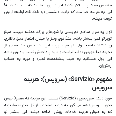
مشخص شده. پس فکر نکنید این همون انعامیه که باید بدید، نه!
این یه هزینه جداست که بابت «نشستن» و «امکانات اولیه» ازتون
گرفته میشه.
توی یه سری مناطق توریستی یا شهرهای بزرگ، ممکنه ببینید مبلغ
کوپرتو کمی بیشتر باشه. مثلاً توی ونیز یا میلان، انتظار مبلغ بالاتری
رو داشته باشید. ولی در هر صورت، این یه بخش جدانشدنی از
تجربه غذا خوردن تو ایتالیاست و باید پرداختش کنید. یادتون باشه
این پول مستقیم به جیب پیشخدمت نمیره و میره به حساب
رستوران.
مفهوم «Servizio» (سرویس): هزینه
سرویس
مورد دیگه «سرویسیو» (Servizio) هست. این هزینه که معمولاً بهش
«حق سرویس» هم می گن، یه درصد مشخص از کل صورتحسابتونه
که به عنوان هزینه خدمات بهش اضافه میشه. این بیشتر تو