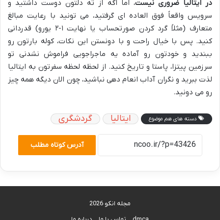
در ایتالیا ضروری نیست
، اما اگه از ته دلتون دوست داشتید و
سرویس واقعاً فوق العاده ای گرفتید، می تونید با رعایت مبالغ
متعارف (مثلاً گرد کردن صورتحساب یا نهایت ۱-۲ یورو) قدردانی
کنید. پس با خیال راحت و با دونستن این نکات، کوله بارتون رو
ببندید و خودتون رو آماده یه ماجراجویی فراموش نشدنی تو
سرزمین پیتزا، پاستا و تاریخ کنید. از لحظه لحظه سفرتون به ایتالیا
لذت ببرید و نگران آداب انعام دهی نباشید، چون الان دیگه همه چیز
رو می دونید.
ایتالیا
گردشگری
دسته های هم موضوع
آدرس کوتاه مطلب
مجله انکو 2026
dmca
تماس با ما
درباره ما