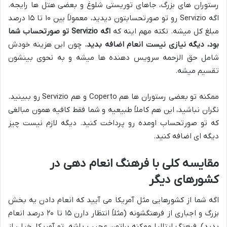
رستوران های بزرگ، جاهای توریستی شلوغ و بعضی هتل ها رایجه.
اگه Servizio رو تو صورتحسابتون دیدید، معمولاً بین ۱۰ تا ۱۵ درصد
مبلغ کل میشه. نکته مهم اینه که
اگه Servizio تو صورتحساب شما
بود، دیگه نیازی نیست انعام اضافه بدید.
چون این هزینه خودش
شامل حق الزحمه سرویس دهنده ها میشه و به نحوی بینشون
تقسیم میشه.
ممکنه تو بعضی رستوران ها هم Coperto و هم Servizio رو ببینید.
نگران نباشید، این هم کاملاً طبیعیه و شما فقط کافیه همون مبالغی
که تو صورتحساب اومده رو پرداخت کنید. دیگه لازم نیست چیز
دیگه ای اضافه کنید.
مقایسه کلی با فرهنگ انعام دهی در
کشورهای دیگر
اگه شما از کشورهایی مثل آمریکا می آیید که انعام دادن یه بخش
بزرگ و اجباری از فرهنگشونه (مثلاً انتظار دارن ۱۵ تا ۲۰ درصد انعام
بدید)، فرهنگ ایتالیا ممکنه براتون عجیب باشه. تو آمریکا، خیلی از