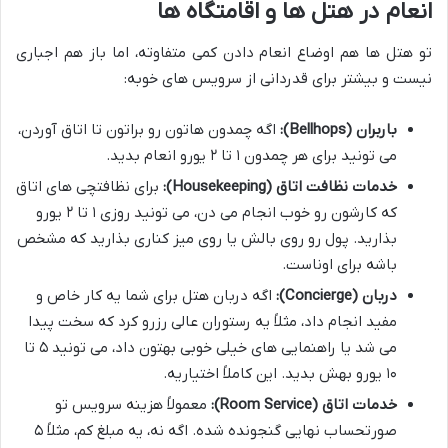
انعام در هتل ها و اقامتگاه ها
تو هتل ها هم اوضاع انعام دادن کمی متفاوته، اما باز هم اجباری
نیست و بیشتر برای قدردانی از سرویس های خوبه:
باربران (Bellhops):
اگه چمدون هاتون رو براتون تا اتاق آوردن،
می تونید برای هر چمدون ۱ تا ۲ یورو انعام بدید.
خدمات نظافت اتاق (Housekeeping):
برای نظافتچی های اتاق
که کارشون رو خوب انجام می دن، می تونید روزی ۱ تا ۲ یورو
بذارید. پول رو روی بالش یا روی میز کناری بذارید که مشخص
باشه برای اوناست.
دربان (Concierge):
اگه دربان هتل برای شما یه کار خاص و
مفید انجام داد، مثلاً یه رستوران عالی رزرو کرد که سخت پیدا
می شد یا راهنمایی های خیلی خوبی بهتون داد، می تونید ۵ تا
۱۰ یورو بهش بدید. این کاملاً اختیاریه.
خدمات اتاق (Room Service):
معمولاً هزینه سرویس تو
صورتحساب نهایی گنجونده شده. اگه نه، یه مبلغ کم، مثلاً ۵