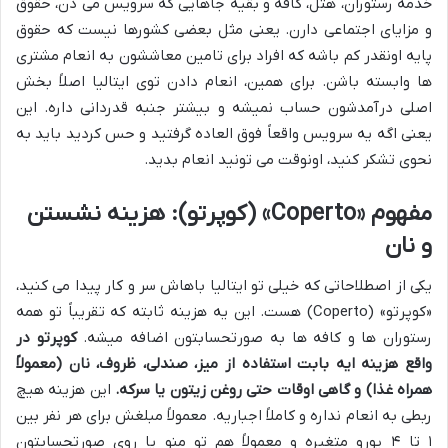
خدمه رستوران، هتل، کافه و بقیه جاهایی که سرویس می دن، حقوق
و مزایای اجتماعی دارن. یعنی مثل بعضی کشورها نیست که حقوق
پایه اونقدر کم باشه که افراد برای تامین معاششون به انعام مشتری
ها وابسته باشن. برای همین، انعام دادن توی ایتالیا اصلاً بخش
اصلی درآمدشون حساب نمیشه و بیشتر جنبه قدردانی داره. این
یعنی اگه یه سرویس واقعاً فوق العاده گرفتید و حس کردید باید به
نحوی تشکر کنید، اونوقت می تونید انعام بدید.
مفهوم «Coperto» (کوپرتو): هزینه نشستن
و نان
یکی از اصطلاحاتی که خیلی تو ایتالیا باهاش سر و کار پیدا می کنید،
«کوپرتو» (Coperto) هست. این یه هزینه ثابته که تقریباً تو همه
رستوران ها و کافه ها به صورتحسابتون اضافه میشه.
کوپرتو در
واقع هزینه ایه بابت استفاده از میز، صندلی، ظروف، نان (معمولاً
همراه غذا) و گاهی اوقات حتی روغن زیتون یا سرکه.
این هزینه هیچ
ربطی به انعام نداره و کاملاً اجباریه. معمولاً مبلغش برای هر نفر بین
۱ تا ۴ یورو متغیره و معمولاً هم تو منو یا روی صورتحسابتون